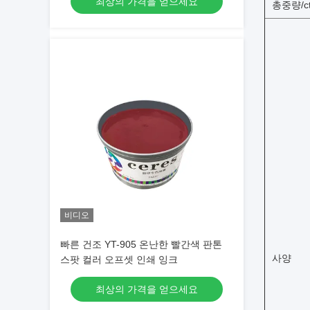
최상의 가격을 얻으세요
총중량/c
비디오
빠른 건조 YT-905 온난한 빨간색 판톤
사양
스팟 컬러 오프셋 인쇄 잉크
최상의 가격을 얻으세요