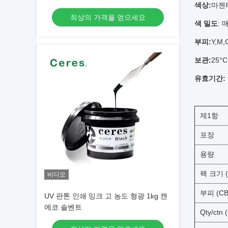
색상:
마젠타
최상의 가격을 얻으세요
색 밀도
: 
부피:
Y,M,
보관:
25
유효기간:
제1항
포장
용량
팩 크기 (
비디오
부피 (CB
UV 판톤 인쇄 잉크 고 농도 형광 1kg 캔
에코 솔벤트
Qty/ctn 