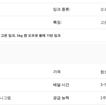
잉크 종류:
오
특징:
고
,
 고온 잉크
1kg 캔 오프셋 용매 기반 잉크
가격
협
배달 시간
3~
공급 능력
 머니그램
1주