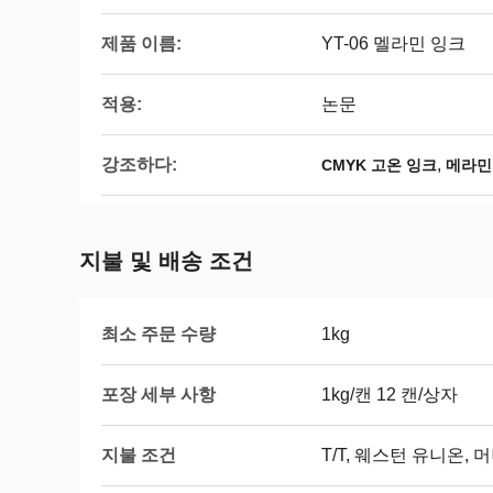
제품 이름:
YT-06 멜라민 잉크
적용:
논문
강조하다:
,
CMYK 고온 잉크
메라민
지불 및 배송 조건
최소 주문 수량
1kg
포장 세부 사항
1kg/캔 12 캔/상자
지불 조건
T/T, 웨스턴 유니온,