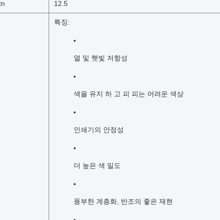
tn
12.5
특징:
열 및 햇빛 저항성
색을 유지 하 고 피 피는 어려운 색상
인쇄기의 안정성
더 높은 색 밀도
풍부한 계층화, 반조의 좋은 재현