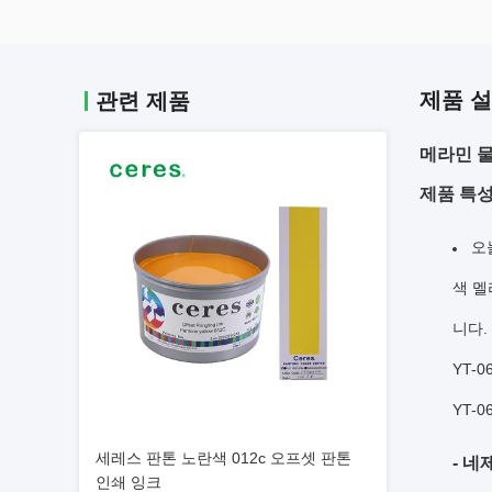
제품 
관련 제품
메라민 물
제품 특성
오
색 멜
니다.
YT-
YT-
세레스 판톤 노란색 012c 오프셋 판톤
- 네
인쇄 잉크